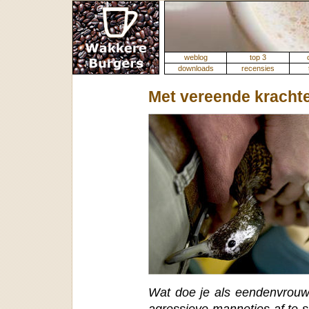
weblog
top 3
downloads
recensies
Met vereende kracht
Wat doe je als eendenvrouw
agressieve mannetjes af te 