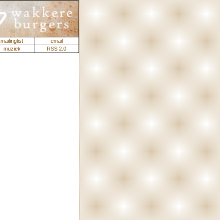
mailinglist
email
muziek
RSS 2.0