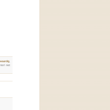
waardig
,
erl niet