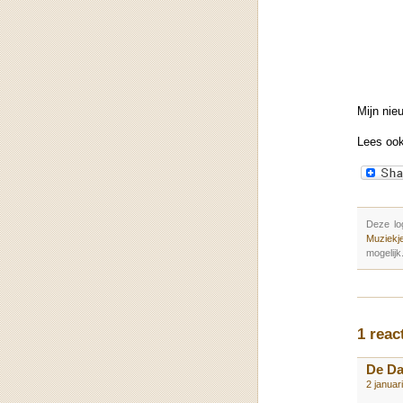
Mijn nie
Lees oo
Deze lo
Muziekje
mogelijk
1 reac
De D
2 januar