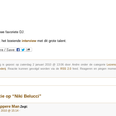
uwe favoriete DJ.
k het boeiende
interview
met dit grote talent.
g is gepost op zaterdag 2 januari 2010 @ 13:06 door Andre onder de categorie
Lezens
derij
. Reactie kunnen gevolgd worden via de
RSS 2.0
feed. Reageren en pingen moment
.
tie op “Niki Belucci”
appere Man
Zegt:
i 2010 @ 15:14
-