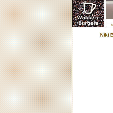
d
Niki 