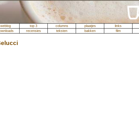
weblog
top 3
columns
plaatjes
links
ownloads
recensies
teksten
bakken
film
Belucci