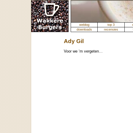
weblog
top 3
downloads
recensies
Ady Gil
Voor we ‘m vergeten…