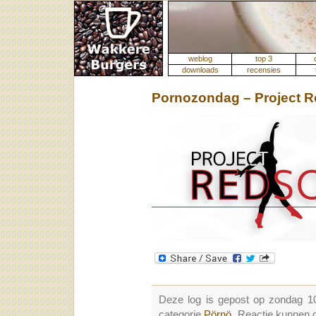
weblog
top 3
downloads
recensies
Pornozondag – Project 
Deze log is gepost op zondag 1
categorie
Pörnö
. Reactie kunnen 