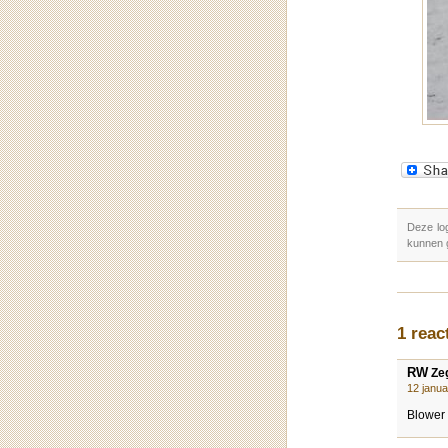
Deze lo
kunnen 
1 reac
RW
Zeg
12 janu
Blower