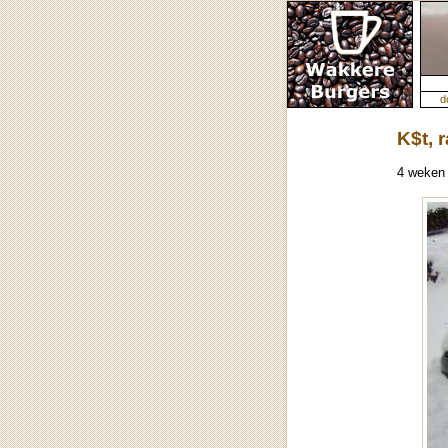
d
K$t, 
4 weken 