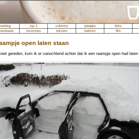
weblog
top 3
columns
plaatjes
links
ownloads
recensies
teksten
bakken
film
raampje open laten staan
niet gereden, kom ik er vanochtend achter dat ik een raampje open had late