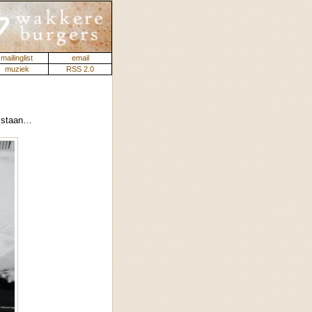
mailinglist
email
muziek
RSS 2.0
n staan…