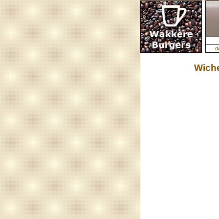
d
Wich