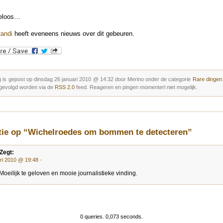
eloos…
andi
heeft eveneens nieuws over dit gebeuren.
 is gepost op dinsdag 26 januari 2010 @ 14:32 door Merino onder de categorie
Rare dingen
gevolgd worden via de
RSS 2.0
feed. Reageren en pingen momenterl niet mogelijk.
ctie op “Wichelroedes om bommen te detecteren”
Zegt:
ari 2010 @ 19:48
-
oeilijk te geloven en mooie journalistieke vinding.
0 queries. 0,073 seconds.