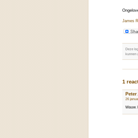
Ongelov
James R
Deze log
kunnen 
1 rea
Peter
26 janu
Wauw. M