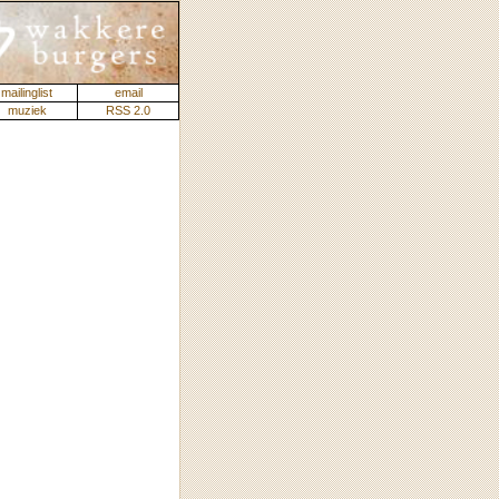
mailinglist
email
muziek
RSS 2.0