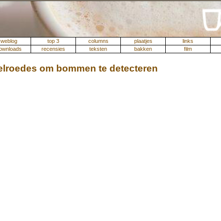
weblog
top 3
columns
plaatjes
links
ownloads
recensies
teksten
bakken
film
elroedes om bommen te detecteren