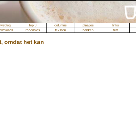
weblog
top 3
columns
plaatjes
links
ownloads
recensies
teksten
bakken
film
, omdat het kan