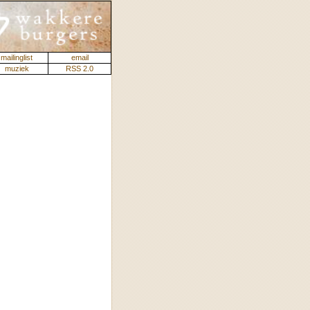
mailinglist
email
muziek
RSS 2.0