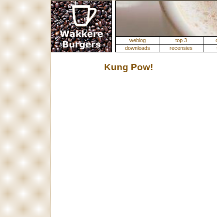
weblog
top 3
downloads
recensies
Kung Pow!