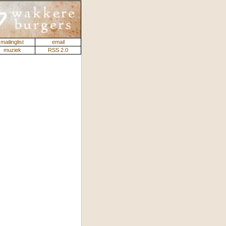
mailinglist
email
muziek
RSS 2.0