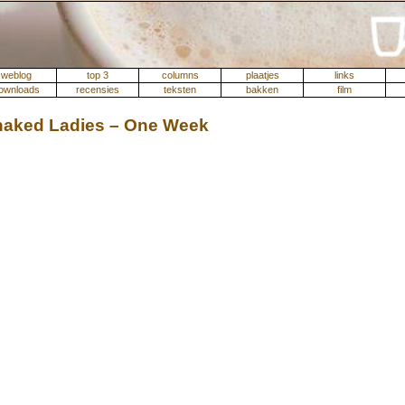
weblog
top 3
columns
plaatjes
links
ownloads
recensies
teksten
bakken
film
naked Ladies – One Week