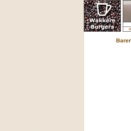
d
Bare