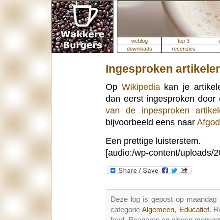
weblog
top 3
downloads
recensies
Ingesproken artikele
Op
Wikipedia
kan je artikel
dan eerst ingesproken door
van de inpesproken artike
bijvoorbeeld eens naar
Afgod
Een prettige luisterstem.
[audio:/wp-content/uploads/
Deze log is gepost op maandag
categorie
Algemeen
,
Educatief
. R
feed. Reageren en pingen momenter