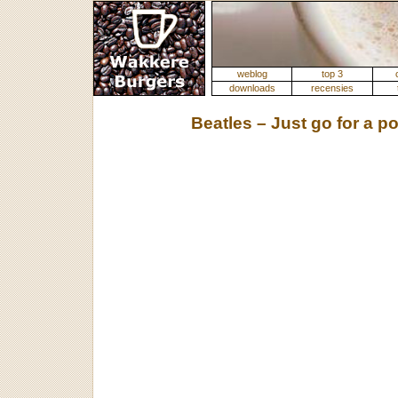
weblog
top 3
downloads
recensies
Beatles – Just go for a p