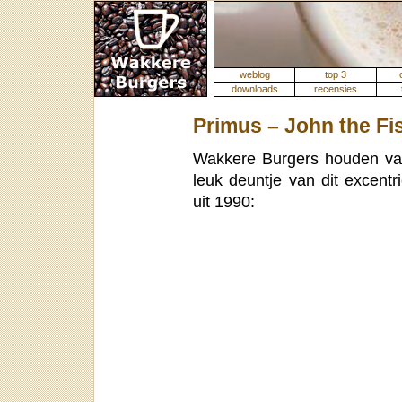
weblog
top 3
downloads
recensies
Primus – John the F
Wakkere Burgers houden v
leuk deuntje van dit excentr
uit 1990: