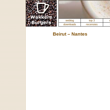
weblog
top 3
downloads
recensies
Beirut – Nantes