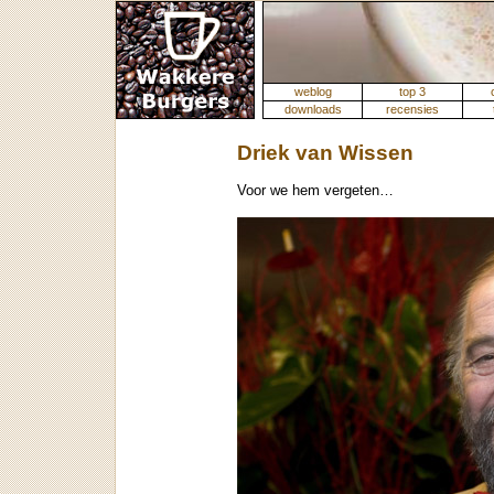
weblog
top 3
downloads
recensies
Driek van Wissen
Voor we hem vergeten…