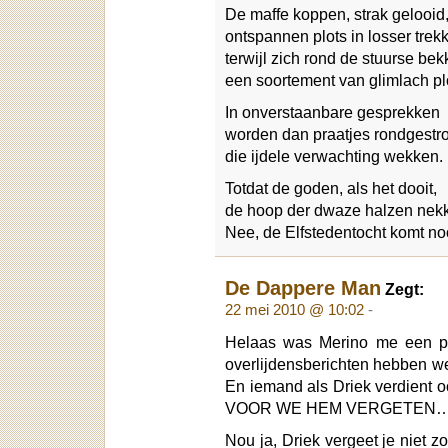
De maffe koppen, strak gelooid
ontspannen plots in losser trek
terwijl zich rond de stuurse be
een soortement van glimlach plo
In onverstaanbare gesprekken
worden dan praatjes rondgestr
die ijdele verwachting wekken.
Totdat de goden, als het dooit,
de hoop der dwaze halzen nek
Nee, de Elfstedentocht komt noo
De Dappere Man
Zegt:
22 mei 2010 @ 10:02
-
Helaas was Merino me een p
overlijdensberichten hebben w
En iemand als Driek verdient
VOOR WE HEM VERGETEN
Nou ja, Driek vergeet je niet zo