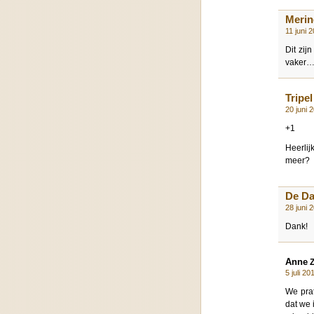
Merin
11 juni 
Dit zij
vaker… 
Tripel
20 juni 
+1
Heerlij
meer?
De D
28 juni 
Dank!
Anne
Z
5 juli 2
We prat
dat we 