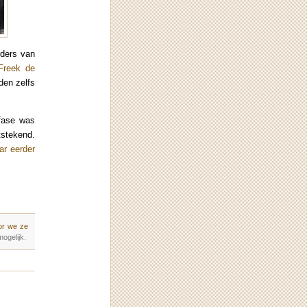
rders van
Freek de
den zelfs
fase was
tstekend.
aar eerder
or we ze
ogelijk.