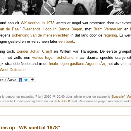
aand aan dit
WK voetbal in 1978
waren er nogal wat protesten door aktievoe
an de Paal
” (
Neerlands Hoop In Bange Dagen
, met
Bram Vermeulen
en
wegens
schending van de mensenrechten
in dat land door de
regering
. Er wer
gen gesteld en er verscheen later
een boek
.
ging toch,
zonder Johan Cruijff
en Willem van Hanegem. De eerste groeps
m, met zelfs een
verlies tegen Schotland
, maar daarna speelde oranje ui
lijk strandde Nederland in de
finale tegen gastland ArgentiniÃ«
, net als
vier j
West-Duitsland
.
g is gepost op maandag 7 juni 2010 @ 20:40 door admin onder de categorie
Educatief
,
Vo
n
. Reactie kunnen gevolgd worden via de
RSS 2.0
feed. Reageren en pingen momenterl niet m
ties op “WK voetbal 1978”