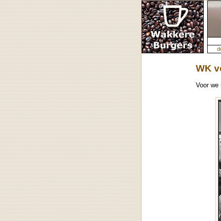
d
WK v
Voor we