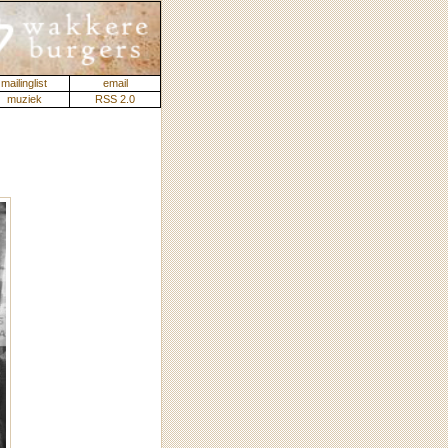
mailinglist
email
muziek
RSS 2.0