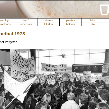
weblog
top 3
columns
plaatjes
links
ownloads
recensies
teksten
bakken
film
oetbal 1978
 het vergeten…