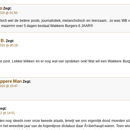
o
Zegt:
2010 @ 01:50
-
n toch wel de betere posts; journalistiek, melancholisch en leerzaam.. zo was WB 
maarrrrrr over 5 dagen bestaat Wakkere Burgers 6 JAAR!!!
 B.
Zegt:
2010 @ 00:18
-
ke post. Lekker klikken en er nog wat van opsteken ook! Wat wil een Wakkere Bur
appere Man
Zegt:
2010 @ 23:47
-
egt:
012 @ 14:51
-
en nog steeds over onze tweede plaats, terwijl we ons eigenlijk dood moesten 
in het wreedste jaar van de Argentijnse dictatuur daar Ã¼berhaupt waren. Toen wi