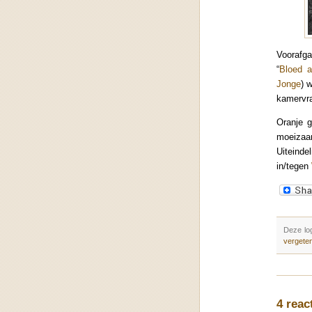
Voorafg
“
Bloed a
Jonge
) 
kamervra
Oranje 
moeizaa
Uiteinde
in/tegen
Deze lo
vergete
4 reac