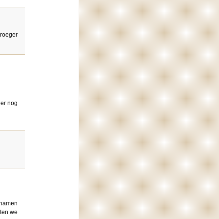
vroeger
ger nog
schamen
sten we