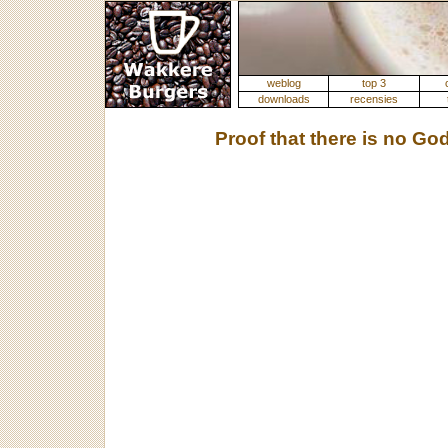
weblog
top 3
downloads
recensies
Proof that there is no Go