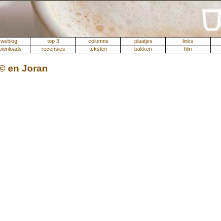
weblog
top 3
columns
plaatjes
links
ownloads
recensies
teksten
bakken
film
© en Joran