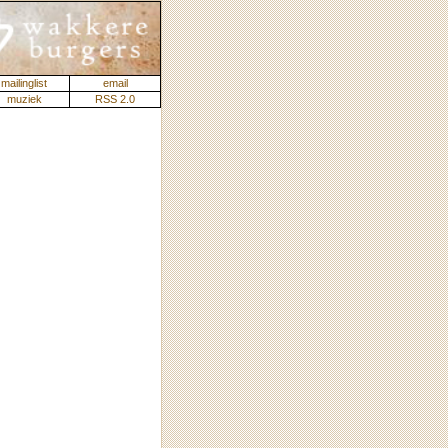
mailinglist
email
muziek
RSS 2.0