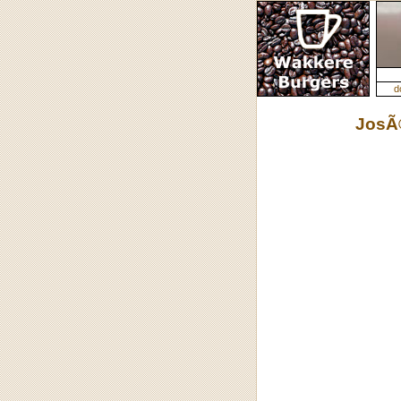
d
JosÃ