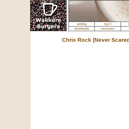
weblog
top 3
downloads
recensies
Chris Rock (Never Scare