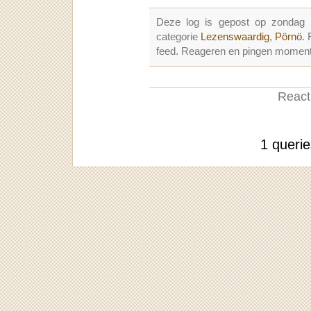
Deze log is gepost op zondag 
categorie
Lezenswaardig
,
Pörnö
.
feed. Reageren en pingen momenter
Reacti
1 queri