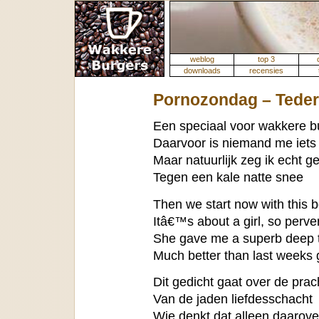
weblog
top 3
downloads
recensies
Pornozondag – Teder 
Een speciaal voor wakkere 
Daarvoor is niemand me iets 
Maar natuurlijk zeg ik echt g
Tegen een kale natte snee
Then we start now with this b
Itâ€™s about a girl, so perve
She gave me a superb deep 
Much better than last weeks 
Dit gedicht gaat over de prac
Van de jaden liefdesschacht
Wie denkt dat alleen daarov