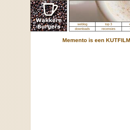
weblog
top 3
downloads
recensies
Memento is een KUTFIL