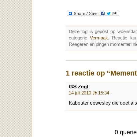
Deze log is gepost op woensdag
categorie
Vermaak
. Reactie k
Reageren en pingen momenterl nie
1 reactie op “Memen
GS
Zegt:
14 juli 2010 @ 15:34
-
Kabouter oewesley die doet also
0 queri