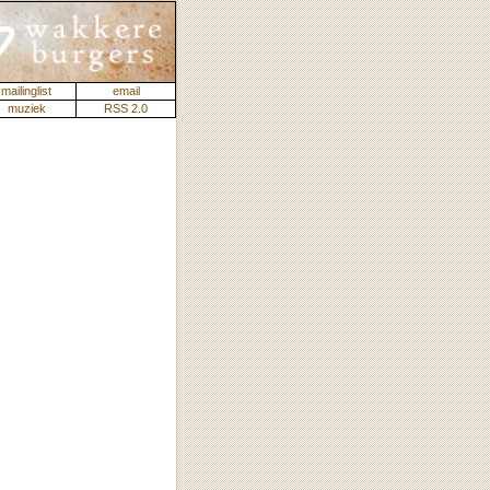
mailinglist
email
muziek
RSS 2.0