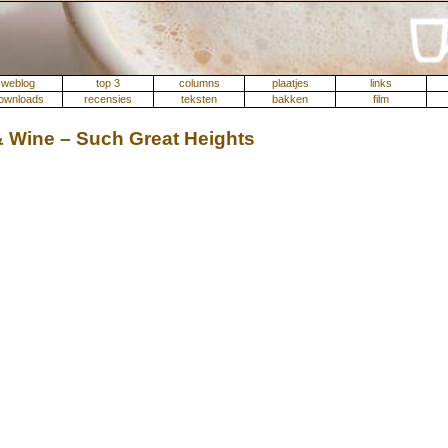
weblog
top 3
columns
plaatjes
links
ownloads
recensies
teksten
bakken
film
& Wine – Such Great Heights