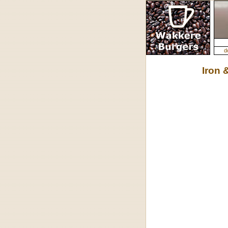
d
Iron 