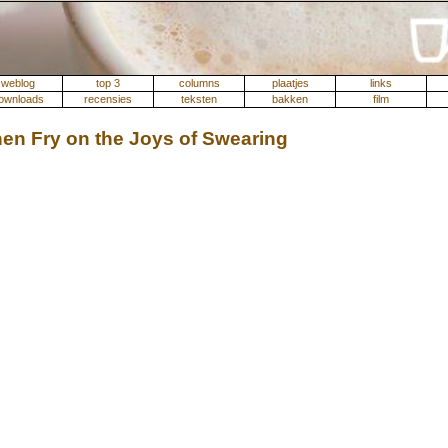
weblog
top 3
columns
plaatjes
links
ownloads
recensies
teksten
bakken
film
en Fry on the Joys of Swearing