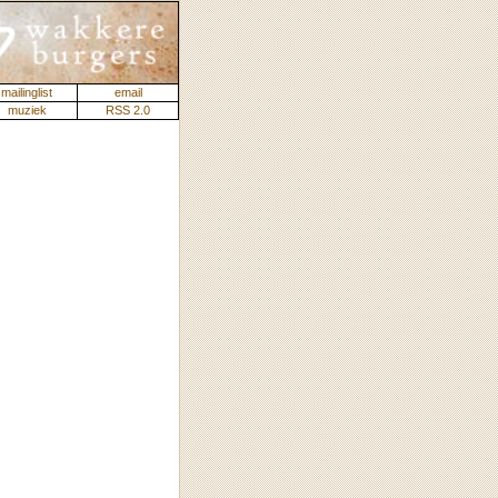
mailinglist
email
muziek
RSS 2.0