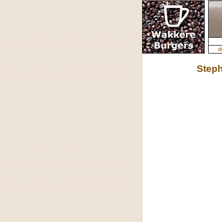
d
Steph