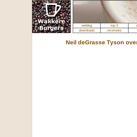
weblog
top 3
downloads
recensies
Neil deGrasse Tyson ove