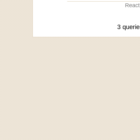
Reacti
3 queri