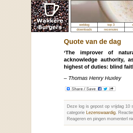
weblog
top 3
downloads
recensies
Quote van de dag
‘The improver of natur
acknowledge authority, a
highest of duties: blind fa
– Thomas Henry Huxley
Deze log is gepost op vrijdag 1
categorie
Lezenswaardig
. Reacti
Reageren en pingen momenterl nie