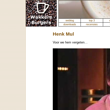
weblog
top 3
downloads
recensies
Henk Mul
Voor we hem vergeten…