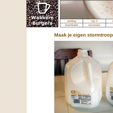
weblog
top 3
downloads
recensies
Maak je eigen stormtroop