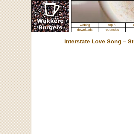
weblog
top 3
downloads
recensies
Interstate Love Song – S