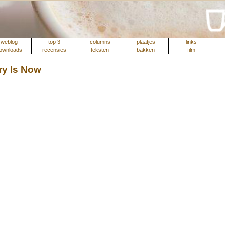
weblog
top 3
columns
plaatjes
links
ownloads
recensies
teksten
bakken
film
ry Is Now