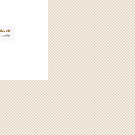
ducatief
,
ogelijk.