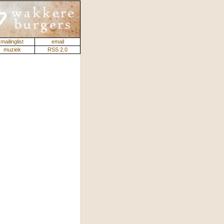
mailinglist
email
muziek
RSS 2.0