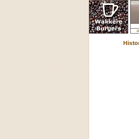
d
Histo