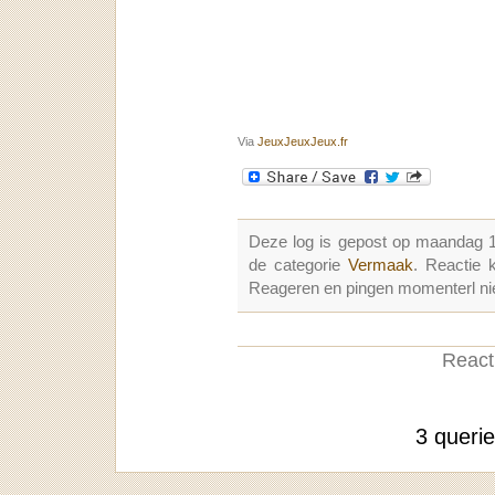
Via
JeuxJeuxJeux.fr
Deze log is gepost op maandag 
de categorie
Vermaak
. Reactie
Reageren en pingen momenterl nie
Reacti
3 queri