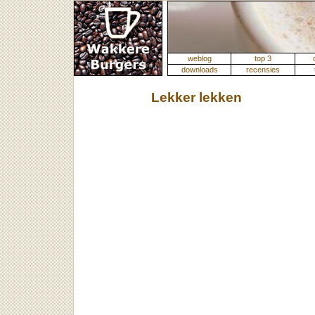
weblog
top 3
downloads
recensies
Lekker lekken