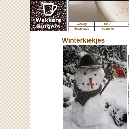
weblog
top 3
downloads
recensies
Winterkiekjes