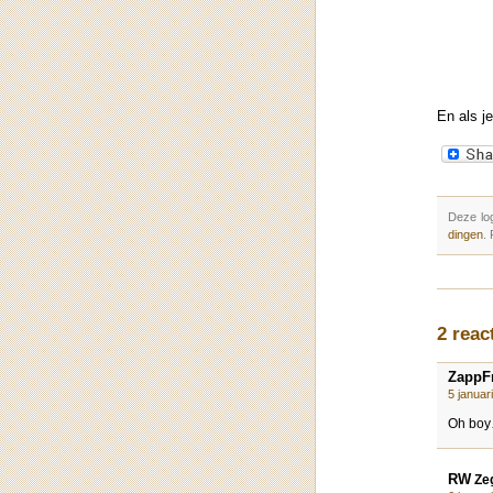
En als j
Deze lo
dingen
.
2 rea
ZappF
5 januar
Oh bo
RW
Zeg