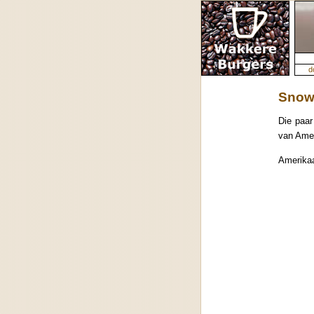
d
Snow
Die paar
van Amer
Amerikaa