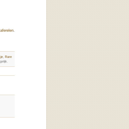
taferelen
.
je
,
Rare
elijk.