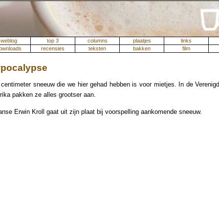
weblog
top 3
columns
plaatjes
links
ownloads
recensies
teksten
bakken
film
pocalypse
 centimeter sneeuw die we hier gehad hebben is voor mietjes. In de Verenig
ika pakken ze alles grootser aan.
nse Erwin Kroll gaat uit zijn plaat bij voorspelling aankomende sneeuw.