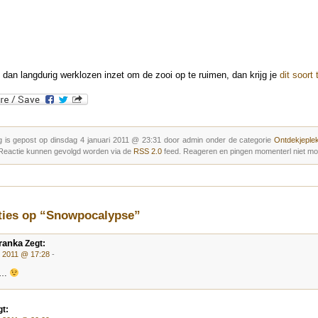
e dan langdurig werklozen inzet om de zooi op te ruimen, dan krijg je
dit soort 
g is gepost op dinsdag 4 januari 2011 @ 23:31 door admin onder de categorie
Ontdekjeplek
 Reactie kunnen gevolgd worden via de
RSS 2.0
feed. Reageren en pingen momenterl niet mog
cties op “Snowpocalypse”
ranka
Zegt:
i 2011 @ 17:28
-
y…
t: