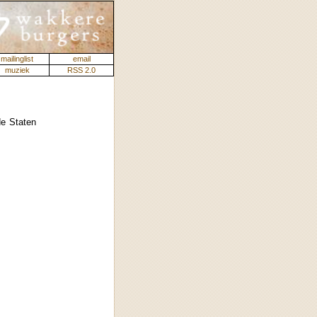
mailinglist
email
muziek
RSS 2.0
de Staten