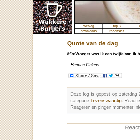
weblog
top 3
downloads
recensies
Quote van de dag
â€œVroeger was ik een twijfelaar, ik 
– Herman Finkers –
Deze log is gepost op zaterdag 
categorie
Lezenswaardig
. Reacti
Reageren en pingen momenterl nie
Reacti