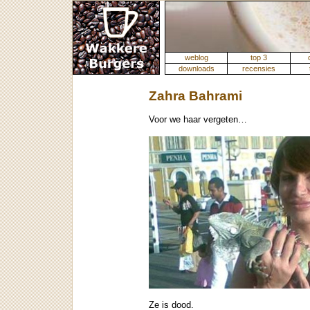
weblog
top 3
downloads
recensies
Zahra Bahrami
Voor we haar vergeten…
Ze is dood.