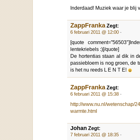
Inderdaad! Muziek waar je blij 
ZappFranka
Zegt:
6 februari 2011 @ 12:00
-
[quote comment=”56503″]Inde
lentekriebels :)[/quote]
De hortentias staan al dik in 
passiebloem is nog groen, de t
is het nu reeds L E N T E!
ZappFranka
Zegt:
6 februari 2011 @ 15:38
-
http://www.nu.nl/wetenschap/2
warmte.html
Johan
Zegt:
7 februari 2011 @ 18:35
-