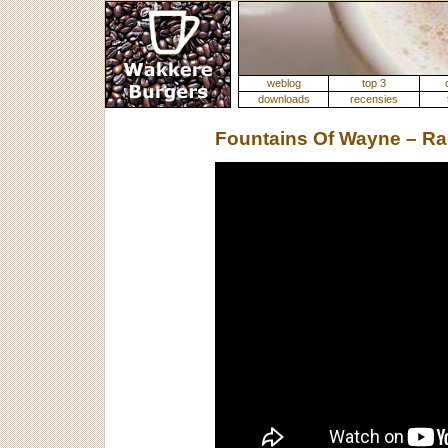
weblog
top 3
downloads
recensies
Fountains Of Wayne – Ra