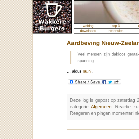
weblog
top 3
downloads
recensies
Aardbeving Nieuw-Zeela
Veel mensen zijn dakloos geraakt 
spanning.
… aldus
nu.nl
.
Deze log is gepost op zaterdag 
categorie
Algemeen
. Reactie k
Reageren en pingen momenterl nie