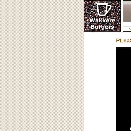
d
PLeaS