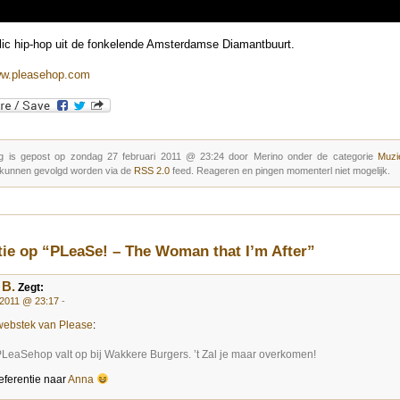
ic hip-hop uit de fonkelende Amsterdamse Diamantbuurt.
ww.pleasehop.com
g is gepost op zondag 27 februari 2011 @ 23:24 door Merino onder de categorie
Muzie
 kunnen gevolgd worden via de
RSS 2.0
feed. Reageren en pingen momenterl niet mogelijk.
tie op “PLeaSe! – The Woman that I’m After”
 B.
Zegt:
 2011 @ 23:17
-
webstek van Please
:
LeaSehop valt op bij Wakkere Burgers. ’t Zal je maar overkomen!
ferentie naar
Anna