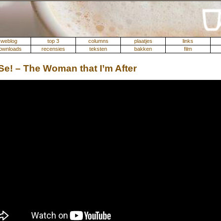
weblog
top 3
columns
plaatjes
links
ownloads
recensies
teksten
bakken
film
e! – The Woman that I’m After