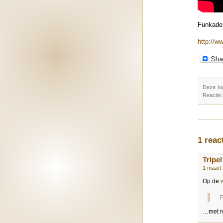
Funkadel
http://w
Deze lo
Reactie
1 reac
Tripel
1 maart
Op de
P
…met re