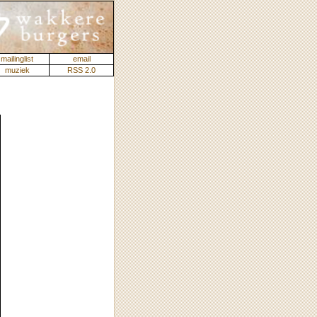
mailinglist
email
muziek
RSS 2.0