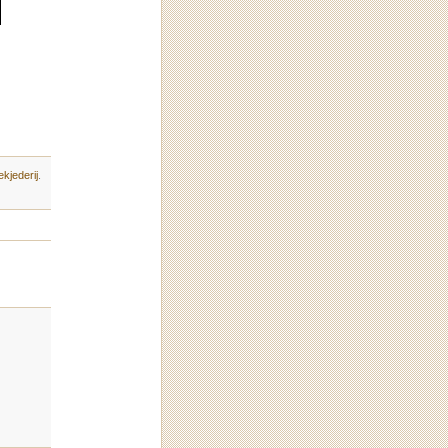
kjederij
.