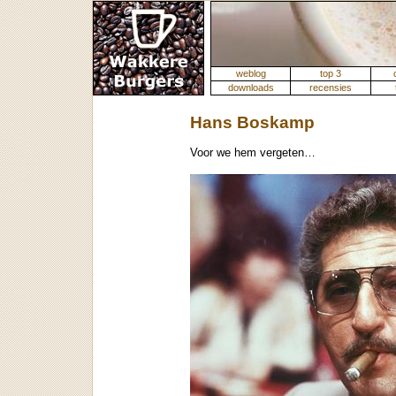
weblog
top 3
downloads
recensies
Hans Boskamp
Voor we hem vergeten…