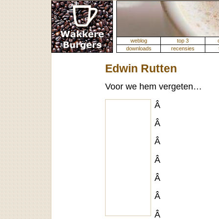
weblog
top 3
downloads
recensies
Edwin Rutten
Voor we hem vergeten…
Â
Â
Â
Â
Â
Â
Â