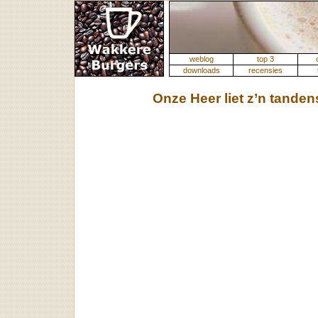
weblog
top 3
downloads
recensies
Onze Heer liet z’n tande