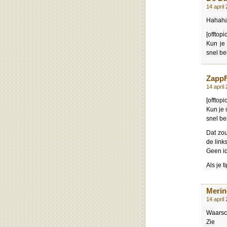
14 april
Hahahah
[offtopic
Kun je 
snel bek
Zapp
14 april
[offtopic
Kun je 
snel bek
Dat zou
de link
Geen id
Als je 
Merin
14 april
Waarsch
Z