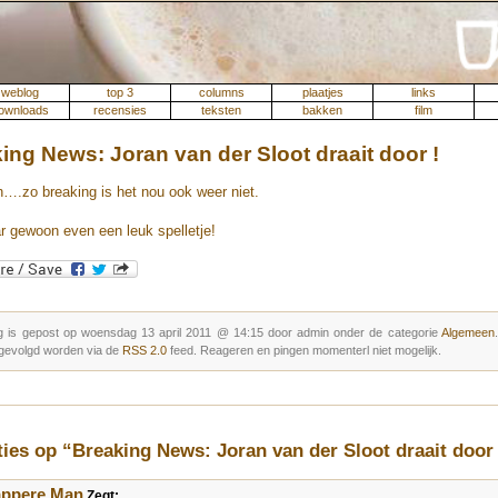
weblog
top 3
columns
plaatjes
links
ownloads
recensies
teksten
bakken
film
ing News: Joran van der Sloot draait door !
….zo breaking is het nou ook weer niet.
 gewoon even een leuk spelletje!
g is gepost op woensdag 13 april 2011 @ 14:15 door admin onder de categorie
Algemeen
gevolgd worden via de
RSS 2.0
feed. Reageren en pingen momenterl niet mogelijk.
ties op “Breaking News: Joran van der Sloot draait door 
appere Man
Zegt: