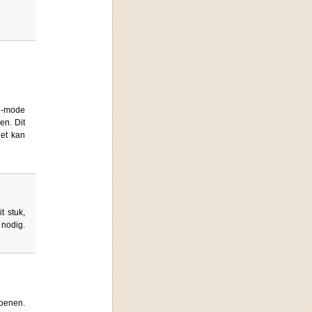
yg-mode
en. Dit
get kan
t stuk,
 nodig.
openen.