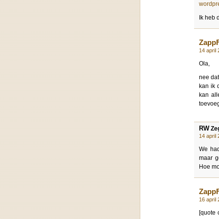
wordpr
Ik heb 
Zapp
14 april
Ola,
nee dat
kan ik 
kan al
toevoeg
RW
Zeg
14 april
We hadd
maar g
Hoe mo
Zapp
16 april
[quote 