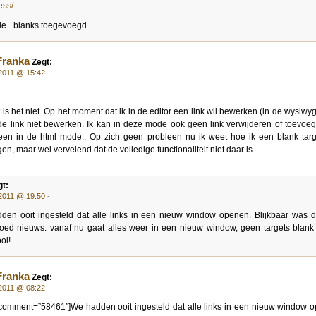
ess/
de _blanks toegevoegd.
Franka
Zegt:
 2011 @ 15:42
-
 is het niet. Op het moment dat ik in de editor een link wil bewerken (in de wysiw
de link niet bewerken. Ik kan in deze mode ook geen link verwijderen of toevoeg
leen in de html mode.. Op zich geen probleen nu ik weet hoe ik een blank tar
en, maar wel vervelend dat de volledige functionaliteit niet daar is….
t:
 2011 @ 19:50
-
en ooit ingesteld dat alle links in een nieuw window openen. Blijkbaar was di
oed nieuws: vanaf nu gaat alles weer in een nieuw window, geen targets blank
oi!
Franka
Zegt:
 2011 @ 08:22
-
comment=”58461″]We hadden ooit ingesteld dat alle links in een nieuw window 