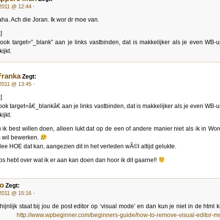
 2011 @ 12:44
-
a. Ach die Joran. Ik wor dr moe van.
]
ook target=”_blank” aan je links vastbinden, dat is makkelijker als je even WB-
ijkt.
Franka
Zegt:
 2011 @ 13:45
-
]
ook target=â€_blankâ€ aan je links vastbinden, dat is makkelijker als je even WB-
ijkt.
 ik best willen doen, alleen lukt dat op de een of andere manier niet als ik in Wo
s wil bewerken.
ee HOE dat kan, aangezien dit in het verleden wÃ©l altijd gelukte.
tips hebt over wat ik er aan kan doen dan hoor ik dit gaarne!!
o
Zegt:
 2011 @ 15:16
-
ijnlijk staat bij jou de post editor op ‘visual mode’ en dan kun je niet in de html k
ie
http://www.wpbeginner.com/beginners-guide/how-to-remove-visual-editor-m