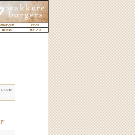
mailinglist
email
muziek
RSS 2.0
. Reactie
!”