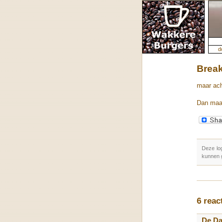
d
Break
maar ach
Dan maar
Deze lo
kunnen 
6 reac
De D