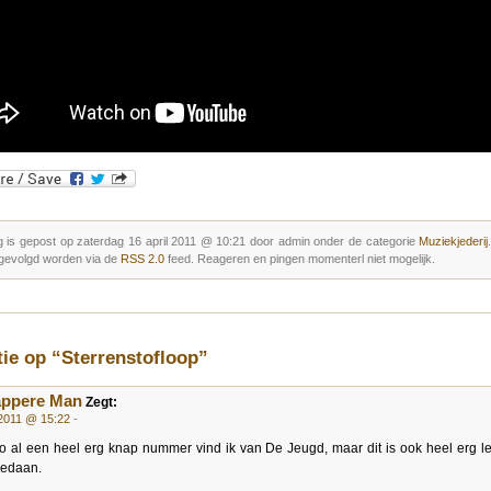
g is gepost op zaterdag 16 april 2011 @ 10:21 door admin onder de categorie
Muziekjederij
gevolgd worden via de
RSS 2.0
feed. Reageren en pingen momenterl niet mogelijk.
tie op “Sterrenstofloop”
appere Man
Zegt:
 2011 @ 15:22
-
 al een heel erg knap nummer vind ik van De Jeugd, maar dit is ook heel erg l
gedaan.