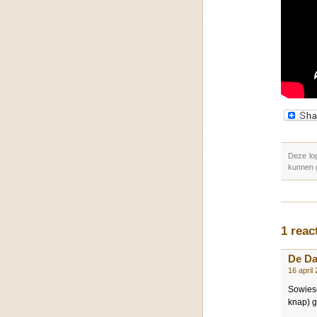
Deze lo
kunnen 
1 reac
De D
16 april
Sowieso
knap) 