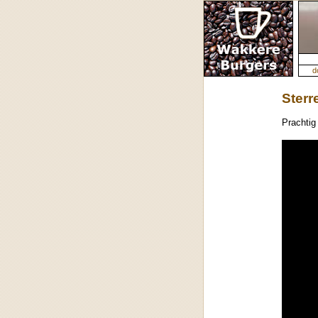
d
Sterr
Prachti