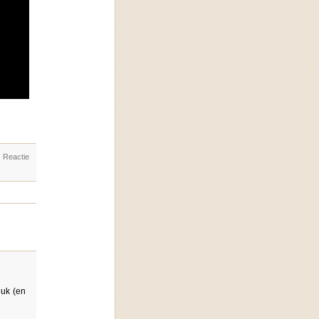
. Reactie
euk (en