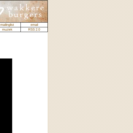
mailinglist
email
muziek
RSS 2.0