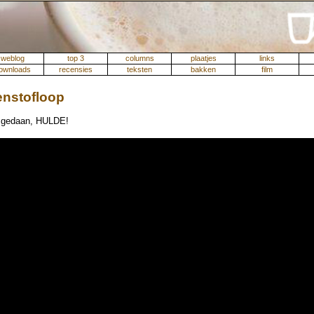
weblog
top 3
columns
plaatjes
links
ownloads
recensies
teksten
bakken
film
enstofloop
g gedaan, HULDE!