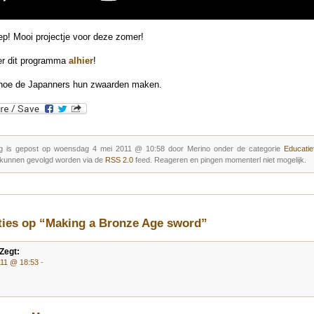
ep! Mooi projectje voor deze zomer!
er dit programma
alhier
!
oe de Japanners hun zwaarden maken.
g is gepost op woensdag 4 mei 2011 @ 10:58 door Merino onder de categorie
Educatie
 kunnen gevolgd worden via de
RSS 2.0
feed. Reageren en pingen momenterl niet mogelijk.
ties op “Making a Bronze Age sword”
Zegt:
011 @ 18:53
-