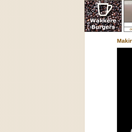
d
Maki