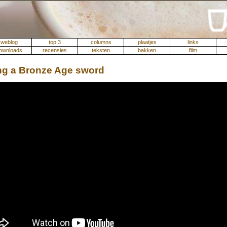
weblog
top 3
columns
plaatjes
links
ownloads
recensies
teksten
bakken
film
ng a Bronze Age sword