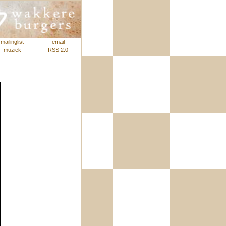
mailinglist
email
muziek
RSS 2.0