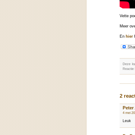
Vette po
Meer ov
En
hier
h
Deze lo
Reactie
2 reac
Peter
4 mei 2
Leuk