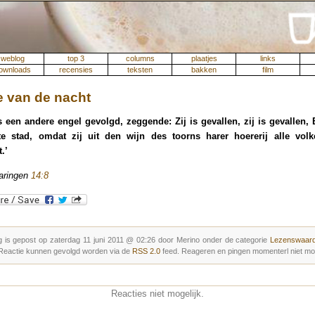
weblog
top 3
columns
plaatjes
links
ownloads
recensies
teksten
bakken
film
 van de nacht
s een andere engel gevolgd, zeggende: Zij is gevallen, zij is gevallen,
te stad, omdat zij uit den wijn des toorns harer hoererij alle volk
.’
aringen
14:8
g is gepost op zaterdag 11 juni 2011 @ 02:26 door Merino onder de categorie
Lezenswaard
 Reactie kunnen gevolgd worden via de
RSS 2.0
feed. Reageren en pingen momenterl niet mog
Reacties niet mogelijk.