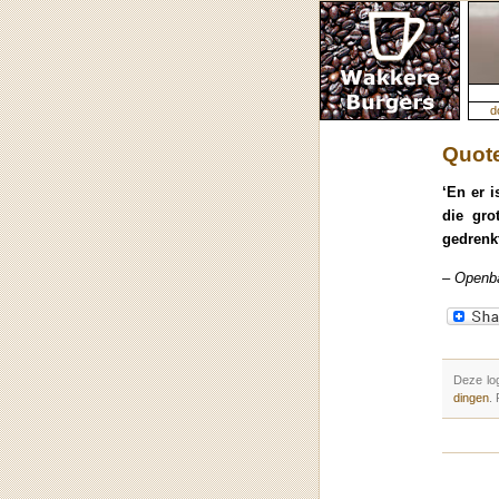
d
Quote
‘En er i
die gro
gedrenkt
– Openb
Deze lo
dingen
.