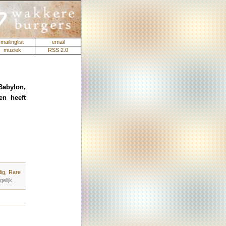
mailinglist
email
muziek
RSS 2.0
 Babylon,
en heeft
ig
,
Rare
elijk.