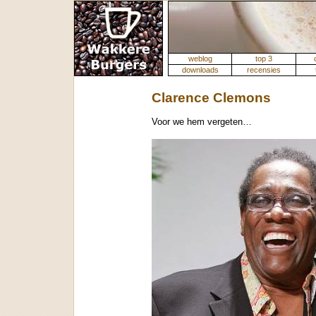
weblog
top 3
downloads
recensies
Clarence Clemons
Voor we hem vergeten…