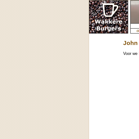
d
John 
Voor we