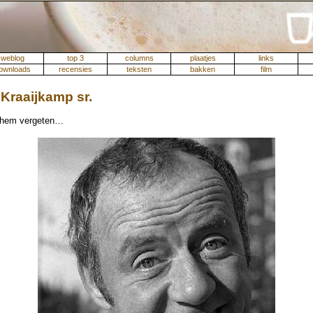
weblog
top 3
columns
plaatjes
links
ownloads
recensies
teksten
bakken
film
Kraaijkamp sr.
 hem vergeten…