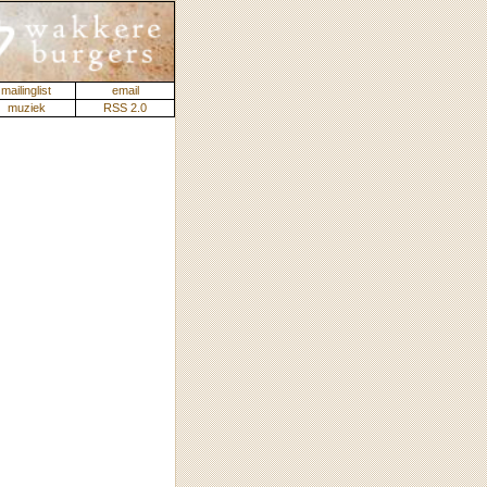
mailinglist
email
muziek
RSS 2.0