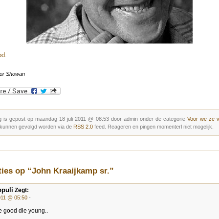
od
.
or Showan
g is gepost op maandag 18 juli 2011 @ 08:53 door admin onder de categorie
Voor we ze 
 kunnen gevolgd worden via de
RSS 2.0
feed. Reageren en pingen momenterl niet mogelijk.
ties op “John Kraaijkamp sr.”
puli
Zegt:
2011 @ 05:50
-
e good die young..