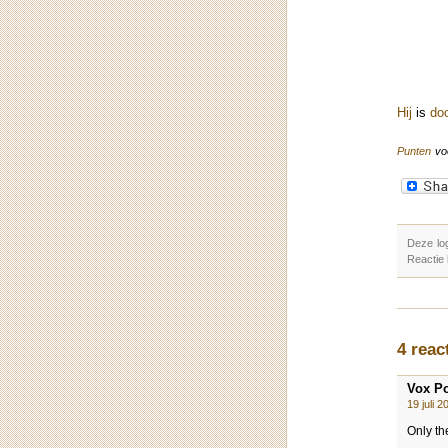
Hij
is
do
Punten
vo
Deze lo
Reactie
4 reac
Vox Po
19 juli 
Only th