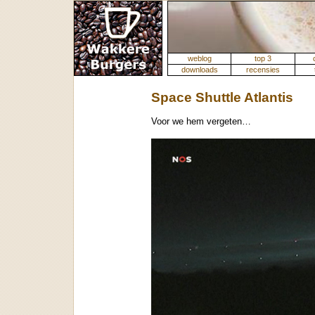
weblog
top 3
downloads
recensies
Space Shuttle Atlantis
Voor we hem vergeten…