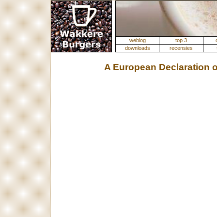
weblog
top 3
downloads
recensies
A European Declaration 