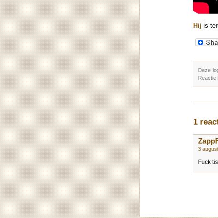
Hij
is te
Deze lo
Reactie
1 reac
Zapp
3 augus
Fuck ti