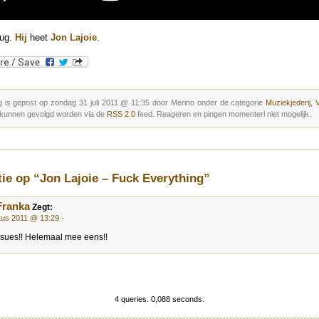
rug.
Hij
heet
Jon Lajoie
.
g is gepost op zondag 31 juli 2011 @ 11:35 door Merino onder de categorie
Muziekjederij
,
 kunnen gevolgd worden via de
RSS 2.0
feed. Reageren en pingen momenterl niet mogelijk.
tie op “Jon Lajoie – Fuck Everything”
Franka
Zegt:
tus 2011 @ 13:29
-
ssues!! Helemaal mee eens!!
4 queries. 0,088 seconds.