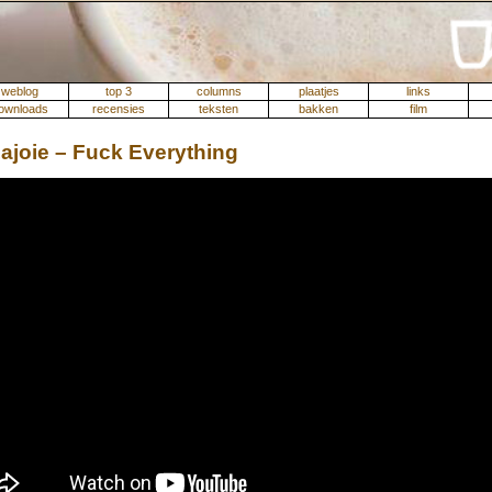
weblog
top 3
columns
plaatjes
links
ownloads
recensies
teksten
bakken
film
ajoie – Fuck Everything