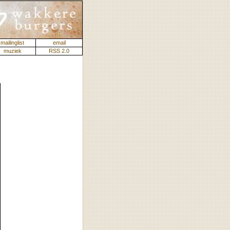
mailinglist
email
muziek
RSS 2.0