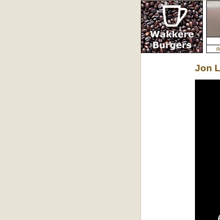
d
Jon L