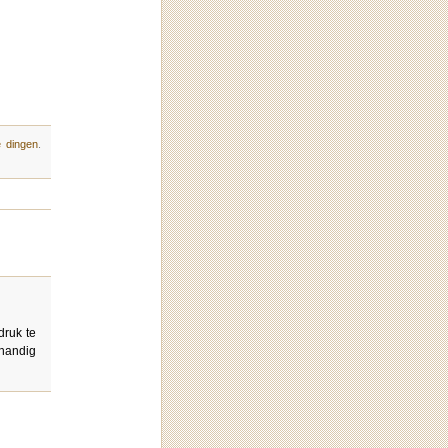
 dingen
.
druk te
 handig