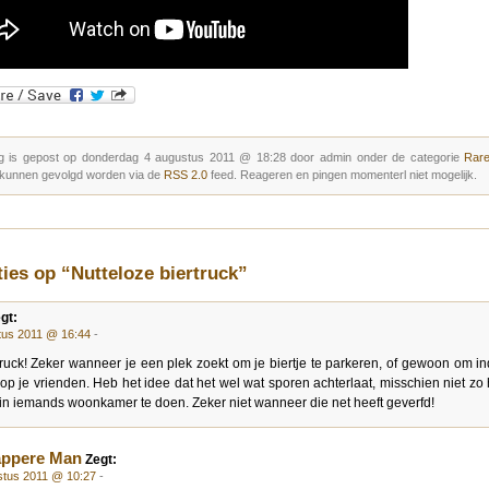
g is gepost op donderdag 4 augustus 2011 @ 18:28 door admin onder de categorie
Rare
 kunnen gevolgd worden via de
RSS 2.0
feed. Reageren en pingen momenterl niet mogelijk.
ties op “Nutteloze biertruck”
gt:
tus 2011 @ 16:44
-
ruck! Zeker wanneer je een plek zoekt om je biertje te parkeren, of gewoon om in
p je vrienden. Heb het idee dat het wel wat sporen achterlaat, misschien niet zo
in iemands woonkamer te doen. Zeker niet wanneer die net heeft geverfd!
appere Man
Zegt:
stus 2011 @ 10:27
-