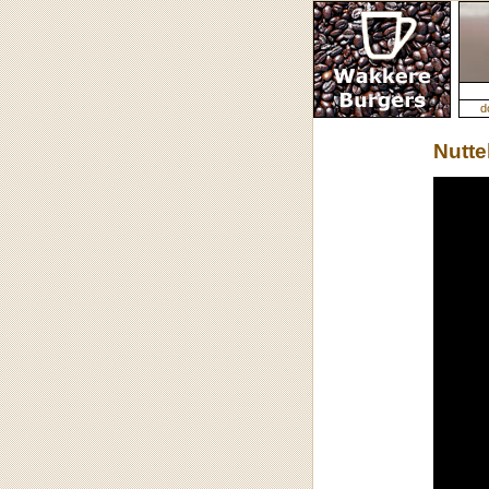
d
Nutte