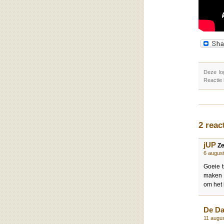
Deze lo
Reactie
2 reac
jUP
Ze
6 augus
Goeie t
maken o
om het 
De D
11 augu