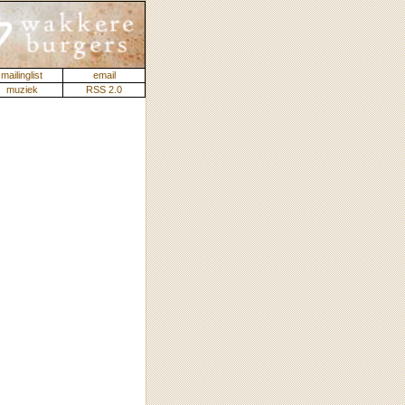
mailinglist
email
muziek
RSS 2.0