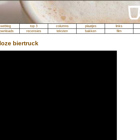
weblog
top 3
columns
plaatjes
links
ownloads
recensies
teksten
bakken
film
loze biertruck