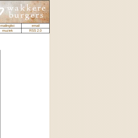
mailinglist
email
muziek
RSS 2.0