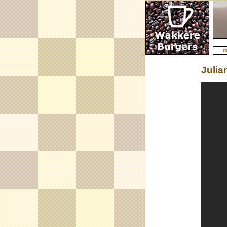
d
Julia