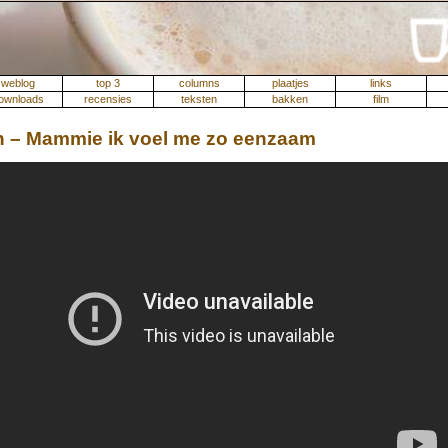
weblog
top 3
columns
plaatjes
links
ownloads
recensies
teksten
bakken
film
n – Mammie ik voel me zo eenzaam