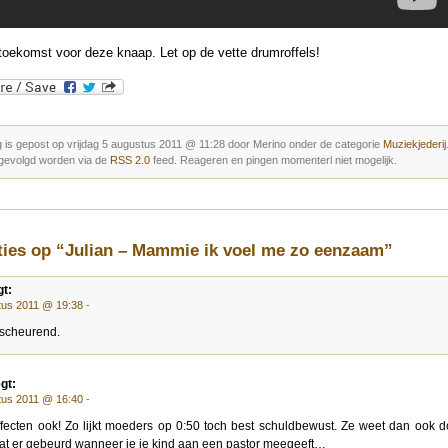
oekomst voor deze knaap. Let op de vette drumroffels!
 is gepost op vrijdag 5 augustus 2011 @ 11:28 door Merino onder de categorie
Muziekjederij
gevolgd worden via de
RSS 2.0
feed. Reageren en pingen momenterl niet mogelijk.
ties op “Julian – Mammie ik voel me zo eenzaam”
t:
tus 2011 @ 19:38
-
rscheurend.
gt:
tus 2011 @ 16:40
-
ffecten ook! Zo lijkt moeders op 0:50 toch best schuldbewust. Ze weet dan ook 
t er gebeurd wanneer je je kind aan een pastor meegeeft…