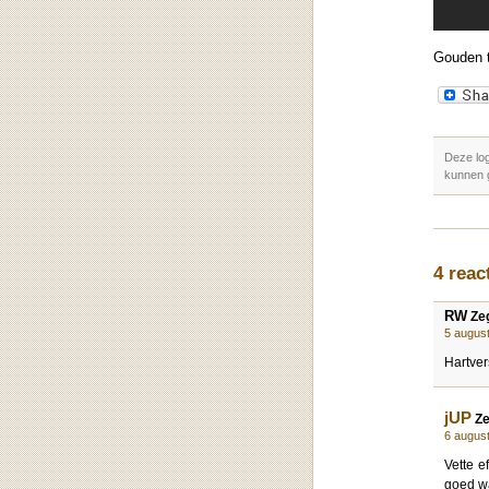
Gouden t
Deze log
kunnen 
4 reac
RW
Zeg
5 augus
Hartve
jUP
Ze
6 augus
Vette e
goed wa